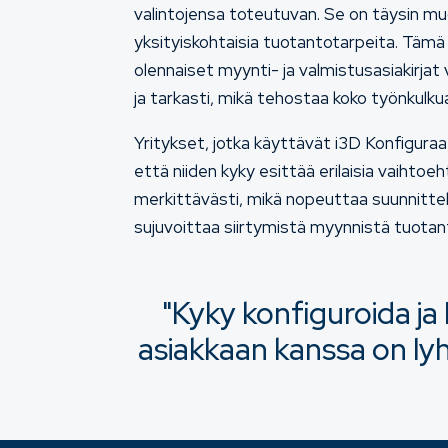
valintojensa toteutuvan. Se on täysin 
yksityiskohtaisia tuotantotarpeita. Tämä 
olennaiset myynti- ja valmistusasiakirja
ja tarkasti, mikä tehostaa koko työnkulku
Yritykset, jotka käyttävät i3D Konfiguraa
että niiden kyky esittää erilaisia vaihtoe
merkittävästi, mikä nopeuttaa suunnitte
sujuvoittaa siirtymistä myynnistä tuotan
"Kyky konfiguroida ja h
asiakkaan kanssa on l