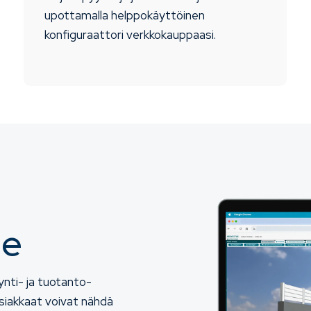
upottamalla helppokäyttöinen
konfiguraattori verkkokauppaasi.
me
ynti- ja tuotanto-
asiakkaat voivat nähdä