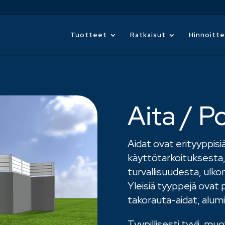
Tuotteet
Ratkaisut
Hinnoitte
Aita / Po
Aidat ovat erityyppisiä
käyttötarkoituksesta,
turvallisuudesta, ulko
Yleisiä tyyppejä ovat p
takorauta-aidat, alumii
Tyypillisesti tyyli, mu