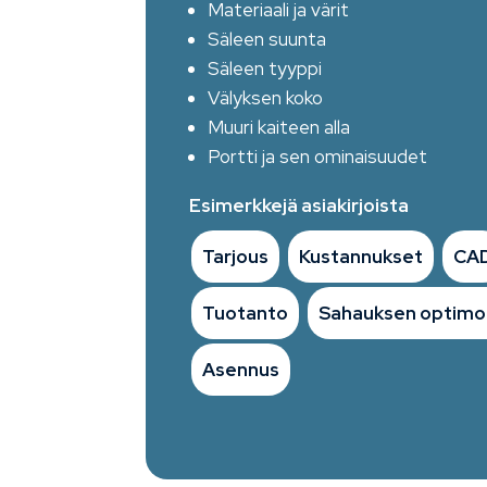
Materiaali ja värit
Säleen suunta
Säleen tyyppi
Välyksen koko
Muuri kaiteen alla
Portti ja sen ominaisuudet
Esimerkkejä asiakirjoista
Tarjous
Kustannukset
CA
Tuotanto
Sahauksen optimoi
Asennus