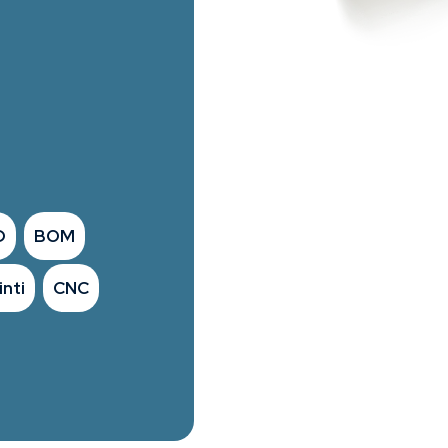
D
BOM
nti
CNC