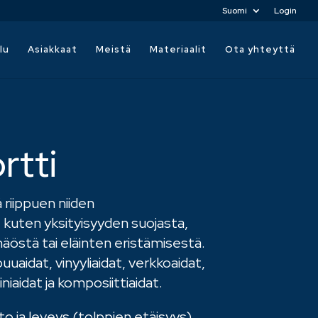
Suomi
Login
lu
Asiakkaat
Meistä
Materiaalit
Ota yhteyttä
rtti
 riippuen niiden
 kuten yksityisyyden suojasta,
näöstä tai eläinten eristämisestä.
uuaidat, vinyyliaidat, verkkoaidat,
niaidat ja komposiittiaidat.
oto ja leveys (tolppien etäisyys)