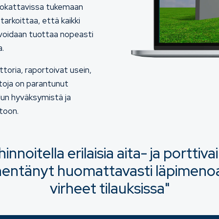
muokattavissa tukemaan
tarkoittaa, että kaikki
t voidaan tuottaa nopeasti
a.
ttoria, raportoivat usein,
htoja on parantunut
lun hyväksymistä ja
toon.
innoitella erilaisia aita- ja porttiv
yhentänyt huomattavasti läpimeno
virheet tilauksissa"