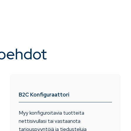
toehdot
B2C Konfiguraattori
Myy konfiguroitavia tuotteita
nettisivullasi tai vastaanota
tarjouspyyntöjä ja tiedusteluja