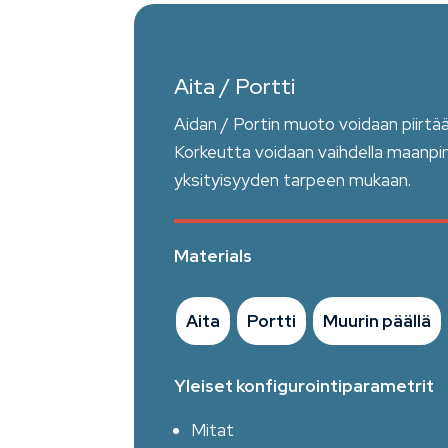
Aita / Portti
Aidan / Portin muoto voidaan piirtää
Korkeutta voidaan vaihdella maanpin
yksityisyyden tarpeen mukaan.
Materials
Aita
Portti
Muurin päällä
Yleiset konfigurointiparametrit
Mitat