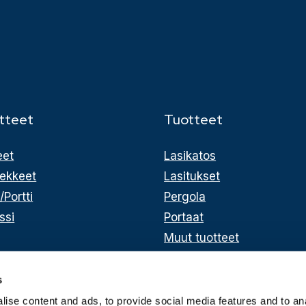
tteet
Tuotteet
eet
Lasikatos
ekkeet
Lasitukset
/Portti
Pergola
ssi
Portaat
Muut tuotteet
s
ise content and ads, to provide social media features and to an