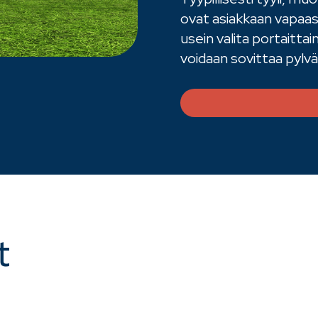
ovat asiakkaan vapaast
usein valita portaittain
voidaan sovittaa pylv
t