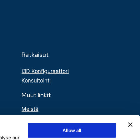
Ratkaisut
i3D Konfiguraattori
Konsultointi
Muut linkit
Meistä
Materiaalit
Tietosuojaseloste
Allow all
alyse our