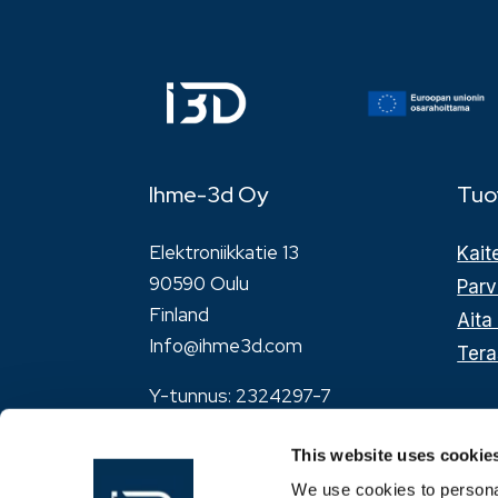
Ihme-3d Oy
Tuo
Elektroniikkatie 13
Kait
90590 Oulu
Parv
Finland
Aita 
Info@ihme3d.com
Tera
Y-tunnus: 2324297-7
This website uses cookie

We use cookies to personal