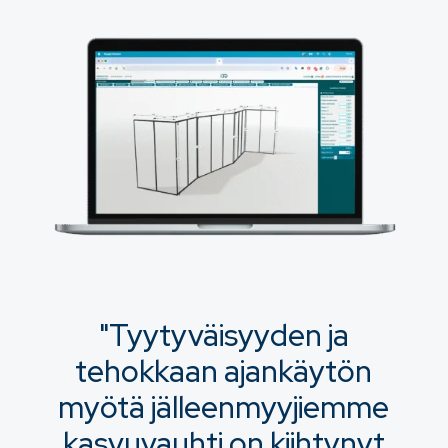
"Tyytyväisyyden ja
tehokkaan ajankäytön
myötä jälleenmyyjiemme
kasvuvauhti on kiihtynyt