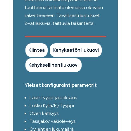
tuotteena tai lisätä olemassa olevaan
rakenteeseen. Tavallisesti lasitukset
ovat liukuvia, taittuvia tai kiinteitä.
Kiinteä
Kehyksetön liukuovi
Kehyksellinen liukuovi
Yleiset konfigurointiparametrit
Lasin tyyppi ja paksuus
Lukko Kyllä/Ei/Tyyppi
Oven kätisyys
Tasajako/ vakioleveys
Ovilehtien lukumäärä