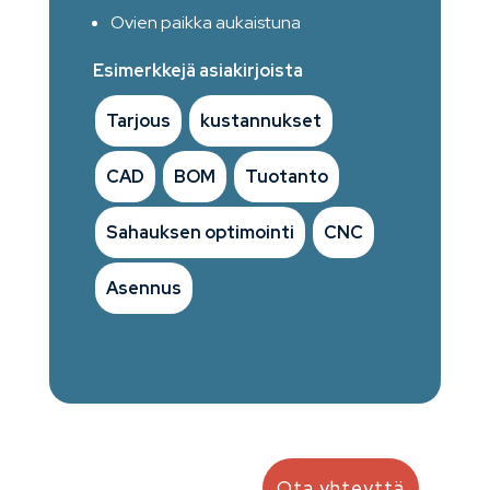
Ovien paikka aukaistuna
Esimerkkejä asiakirjoista
Tarjous
kustannukset
CAD
BOM
Tuotanto
Sahauksen optimointi
CNC
Asennus
Ota yhteyttä