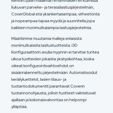
Kehitettyään maailman ensimmäisen eri kulmissa
liukuvan parveke- ja terassilasitusjärjestelmän,
CoverGlobal etsi yksinkertaisempaa, virheetöntä
ja nopeampaa tapaa myydä ja suunnitella jopa
kaikkein monimutkaisimpia lasitusjärjestelmiä.
Määritimme muutamia malleja erilaisista
monimutkaisista lasitustuotteista. i3D
Konfiguraattorin avulla myynnin ei tarvitse tuntea
ulkoa tuotteiden jokaista yksityiskohtaa, koska
oikeat konfigurointivaihtoehdot on
sisäänrakennettu järjestelmään. Automatisoidut
keräilyluettelot, lasien tilaus- ja
tuotantodokumentit parantavat Coverin
tuotannonohjausta, jolloin tuotteet valmistuvat
ajallaan ja kokonaisvalvontaa on helpompi
ylläpitää.