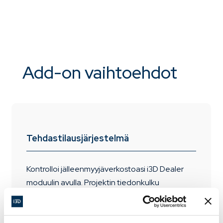
Add-on vaihtoehdot
Tehdastilausjärjestelmä
Kontrolloi jälleenmyyjäverkostoasi i3D Dealer
moduulin avulla. Projektin tiedonkulku
Jälleenmyyjän ja päämiehen välillä voidaan
hoitaa siellä missä tilaustiedotkin ovat.