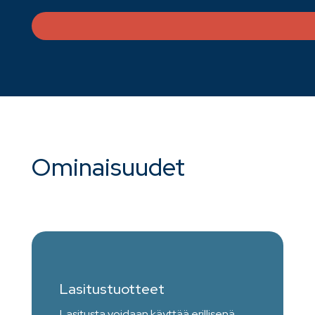
Ominaisuudet
Lasitustuotteet
Lasitusta voidaan käyttää erillisenä