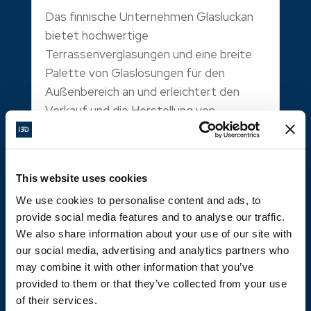
Das finnische Unternehmen Glasluckan
bietet hochwertige
Terrassenverglasungen und eine breite
Palette von Glaslösungen für den
Außenbereich an und erleichtert den
Verkauf und die Herstellung von
Terrassen- und Balkonverglasungen
mithilfe der i3D-Software. Ein gutes...
This website uses cookies
We use cookies to personalise content and ads, to
provide social media features and to analyse our traffic.
We also share information about your use of our site with
our social media, advertising and analytics partners who
may combine it with other information that you’ve
Die Sandmeir GmbH digitalisiert den
provided to them or that they’ve collected from your use
Verkaufs- und Konfigurationsprozess
of their services.