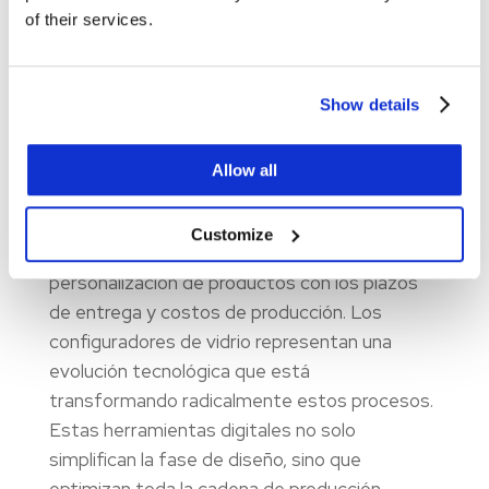
of their services.
5 formas en que un configurador de vidrio
mejora la eficiencia de fabricación
Aug 18, 2025
|
Blog
,
Ingeniería
,
Rentabilidad
Show details
En la industria de fabricación de vidrio, la
eficiencia operativa se ha convertido en un
Allow all
factor decisivo para mantener la
competitividad. Los fabricantes enfrentan
Customize
constantemente el desafío de equilibrar la
personalización de productos con los plazos
de entrega y costos de producción. Los
configuradores de vidrio representan una
evolución tecnológica que está
transformando radicalmente estos procesos.
Estas herramientas digitales no solo
simplifican la fase de diseño, sino que
optimizan toda la cadena de producción,