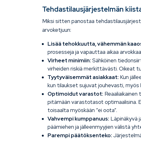
Tehdastilausjärjestelmän kiis
Miksi sitten panostaa tehdastilausjärje
arvoketjuun:
Lisää tehokkuutta, vähemmän kaao
prosesseja ja vapauttaa aikaa arvokka
Virheet minimiin:
Sähköinen tiedonsiir
virheiden riskiä merkittävästi. Oikeat 
Tyytyväisemmät asiakkaat:
Kun jälle
kun tilaukset sujuvat jouhevasti, myös
Optimoidut varastot:
Reaaliaikainen 
pitämään varastotasot optimaalisina. Ei
toisaalta myöskään ”ei oota”.
Vahvempi kumppanuus:
Läpinäkyvä ja
päämiehen ja jälleenmyyjien välistä yht
Parempi päätöksenteko:
Järjestelmäs