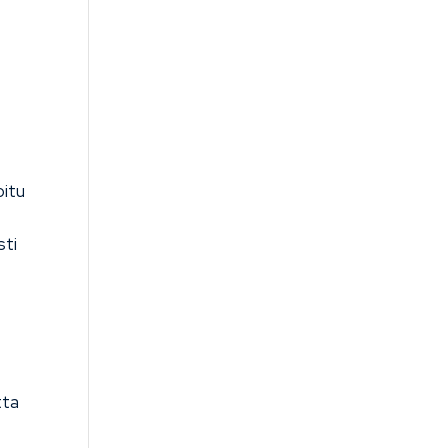
oitu
sti
tta