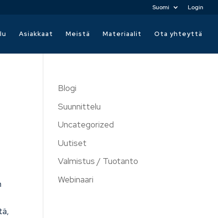
Suomi
Login
lu
Asiakkaat
Meistä
Materiaalit
Ota yhteyttä
Blogi
Suunnittelu
Uncategorized
Uutiset
Valmistus / Tuotanto
Webinaari
n
tä,