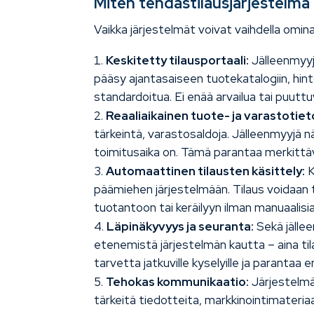
Miten tehdastilausjärjestelmä
Vaikka järjestelmät voivat vaihdella omin
Keskitetty tilausportaali:
Jälleenmyyjä
pääsy ajantasaiseen tuotekatalogiin, hint
standardoitua. Ei enää arvailua tai puuttuv
Reaaliaikainen tuote- ja varastotiet
tärkeintä, varastosaldoja. Jälleenmyyjä nä
toimitusaika on. Tämä parantaa merkittäv
Automaattinen tilausten käsittely:
K
päämiehen järjestelmään. Tilaus voidaan t
tuotantoon tai keräilyyn ilman manuaalisia 
Läpinäkyvyys ja seuranta:
Sekä jälle
etenemistä järjestelmän kautta – aina t
tarvetta jatkuville kyselyille ja parantaa 
Tehokas kommunikaatio:
Järjestelmä
tärkeitä tiedotteita, markkinointimateriaa