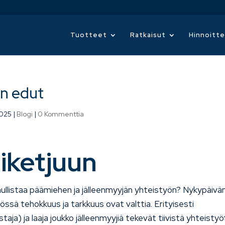
Tuotteet
Ratkaisut
Hinnoitte
än edut
2025
|
Blogi
|
0 Kommenttia
iketjuun
ullistaa päämiehen ja jälleenmyyjän yhteistyön? Nykypäivä
sä tehokkuus ja tarkkuus ovat valttia. Erityisesti
aja) ja laaja joukko jälleenmyyjiä tekevät tiivistä yhteistyö