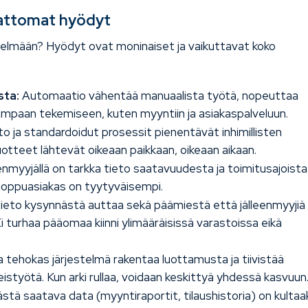
tattomat hyödyt
stelmään? Hyödyt ovat moninaiset ja vaikuttavat koko
sta:
Automaatio vähentää manuaalista työtä, nopeuttaa
ampaan tekemiseen, kuten myyntiin ja asiakaspalveluun.
to ja standardoidut prosessit pienentävät inhimillisten
tuotteet lähtevät oikeaan paikkaan, oikeaan aikaan.
enmyyjällä on tarkka tieto saatavuudesta ja toimitusajoista,
 loppuasiakas on tyytyväisempi.
tieto kysynnästä auttaa sekä päämiestä että jälleenmyyjiä
 turhaa pääomaa kiinni ylimääräisissä varastoissa eikä
 tehokas järjestelmä rakentaa luottamusta ja tiivistää
eistyötä. Kun arki rullaa, voidaan keskittyä yhdessä kasvuun
tä saatava data (myyntiraportit, tilaushistoria) on kultaa