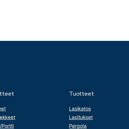
tteet
Tuotteet
eet
Lasikatos
ekkeet
Lasitukset
/Portti
Pergola