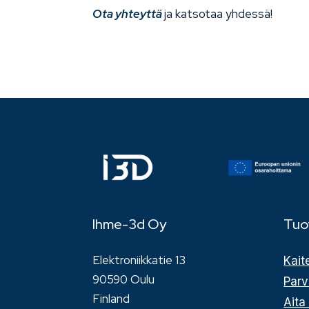
Ota yhteyttä
ja katsotaa yhdessä!
Ihme-3d Oy
Tuo
Elektroniikkatie 13
Kait
90590 Oulu
Parv
Finland
Aita 