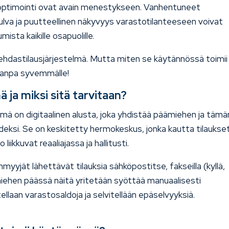
n optimointi ovat avain menestykseen. Vanhentuneet
ulva ja puutteellinen näkyvyys varastotilanteeseen voivat
mista kaikille osapuolille.
hdastilausjärjestelmä. Mutta miten se käytännössä toimii 
taanpa syvemmälle!
 ja miksi sitä tarvitaan?
lmä on digitaalinen alusta, joka yhdistää päämiehen ja tämä
eksi. Se on keskitetty hermokeskus, jonka kautta tilaukset
iikkuvat reaaliajassa ja hallitusti.
enmyyjät lähettävät tilauksia sähköpostitse, fakseilla (kyllä,
äämiehen päässä näitä yritetään syöttää manuaalisesti
llaan varastosaldoja ja selvitellään epäselvyyksiä.