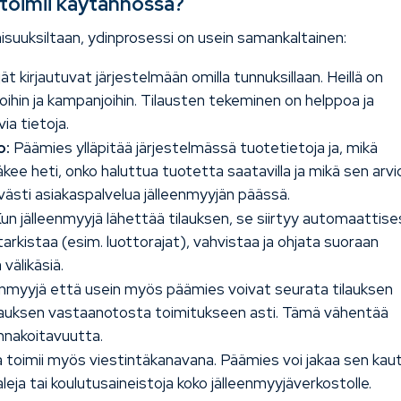
 toimii käytännössä?
aisuuksiltaan, ydinprosessi on usein samankaltainen:
t kirjautuvat järjestelmään omilla tunnuksillaan. Heillä on
oihin ja kampanjoihin. Tilausten tekeminen on helppoa ja
ia tietoja.
o:
Päämies ylläpitää järjestelmässä tuotetietoja ja, mikä
kee heti, onko haluttua tuotetta saatavilla ja mikä sen arvi
ästi asiakaspalvelua jälleenmyyjän päässä.
un jälleenmyyjä lähettää tilauksen, se siirtyy automaattise
arkistaa (esim. luottorajat), vahvistaa ja ohjata suoraan
välikäsiä.
enmyyjä että usein myös päämies voivat seurata tilauksen
ilauksen vastaanotosta toimitukseen asti. Tämä vähentää
ennakoitavuutta.
 toimii myös viestintäkanavana. Päämies voi jakaa sen kau
leja tai koulutusaineistoja koko jälleenmyyjäverkostolle.