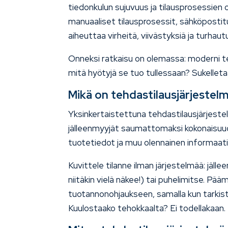
tiedonkulun sujuvuus ja tilausprosessie
manuaaliset tilausprosessit, sähköpostit
aiheuttaa virheitä, viivästyksiä ja turhautu
Onneksi ratkaisu on olemassa: moderni te
mitä hyötyjä se tuo tullessaan? Sukelle
Mikä on tehdastilausjärjestelmä
Yksinkertaistettuna tehdastilausjärjeste
jälleenmyyjät saumattomaksi kokonaisuud
tuotetiedot ja muu olennainen informaatio l
Kuvittele tilanne ilman järjestelmää: jälle
niitäkin vielä näkee!) tai puhelimitse. P
tuotannonohjaukseen, samalla kun tarkiste
Kuulostaako tehokkaalta? Ei todellakaan.