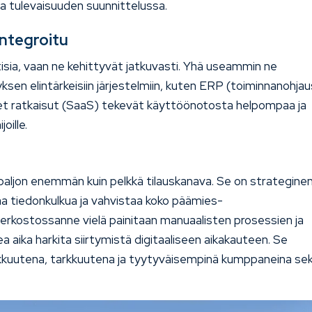
 ja tulevaisuuden suunnittelussa.
integroitu
tisia, vaan ne kehittyvät jatkuvasti. Yhä useammin ne
sen elintärkeisiin järjestelmiin, kuten ERP (toiminnanohjau
iset ratkaisut (SaaS) tekevät käyttöönotosta helpompaa ja
oille.
paljon enemmän kuin pelkkä tilauskanava. Se on strategine
aa tiedonkulkua ja vahvistaa koko päämies-
 verkostossanne vielä painitaan manuaalisten prosessien ja
a aika harkita siirtymistä digitaaliseen aikakauteen. Se
okkuutena, tarkkuutena ja tyytyväisempinä kumppaneina se