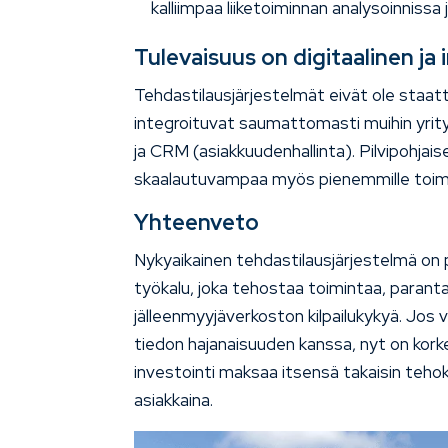
kalliimpaa liiketoiminnan analysoinnissa
Tulevaisuus on digitaalinen ja 
Tehdastilausjärjestelmät eivät ole staat
integroituvat saumattomasti muihin yrityk
ja CRM (asiakkuudenhallinta). Pilvipohja
skaalautuvampaa myös pienemmille toimij
Yhteenveto
Nykyaikainen tehdastilausjärjestelmä on 
työkalu, joka tehostaa toimintaa, parant
jälleenmyyjäverkoston kilpailukykyä. Jos
tiedon hajanaisuuden kanssa, nyt on korke
investointi maksaa itsensä takaisin teh
asiakkaina.