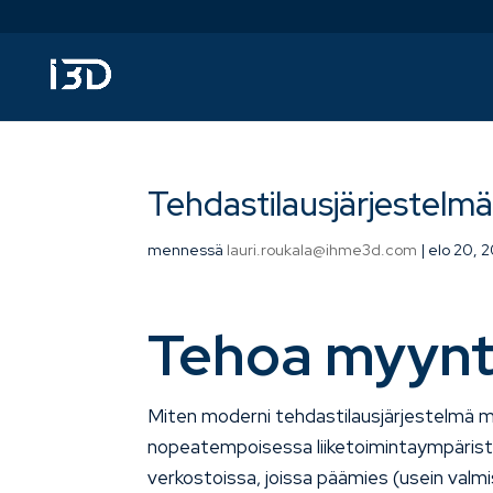
Tehdastilausjärjestelm
mennessä
lauri.roukala@ihme3d.com
|
elo 20, 
Tehoa myynt
Miten moderni tehdastilausjärjestelmä m
nopeatempoisessa liiketoimintaympäristös
verkostoissa, joissa päämies (usein valmist