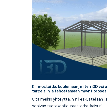
Kiinnostuitko kuulemaan, miten i3D voi
tarpeisiin ja tehostamaan myyntiprose
Ota meihin yhteyttä, niin keskustellaan l
sopivan tuotekonfiguraattoriratkaisun!