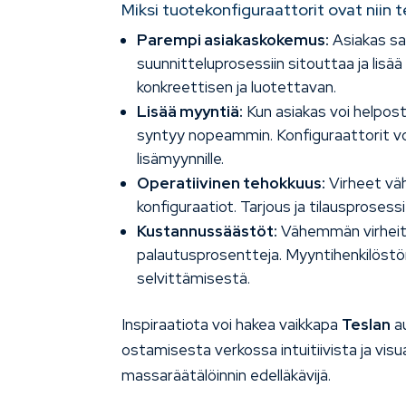
Miksi tuotekonfiguraattorit ovat niin 
Parempi asiakaskokemus:
Asiakas saa
suunnitteluprosessiin sitouttaa ja lis
konkreettisen ja luotettavan.
Lisää myyntiä:
Kun asiakas voi helpos
syntyy nopeammin. Konfiguraattorit vo
lisämyynnille.
Operatiivinen tehokkuus:
Virheet väh
konfiguraatiot. Tarjous ja tilausproses
Kustannussäästöt:
Vähemmän virheit
palautusprosentteja. Myyntihenkilöstö
selvittämisestä.
Inspiraatiota voi hakea vaikkapa
Teslan
au
ostamisesta verkossa intuitiivista ja visu
massaräätälöinnin edelläkävijä.