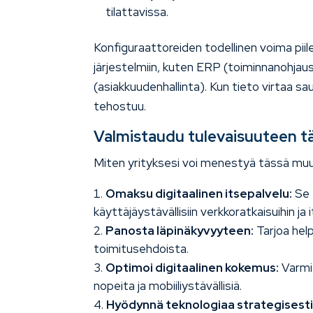
tilattavissa.
Konfiguraattoreiden todellinen voima piil
järjestelmiin, kuten ERP (toiminnanohjau
(asiakkuudenhallinta). Kun tieto virtaa 
tehostuu.
Valmistaudu tulevaisuuteen t
Miten yrityksesi voi menestyä tässä m
Omaksu digitaalinen itsepalvelu:
Se e
käyttäjäystävällisiin verkkoratkaisuihin ja 
Panosta läpinäkyvyyteen:
Tarjoa help
toimitusehdoista.
Optimoi digitaalinen kokemus:
Varmis
nopeita ja mobiiliystävällisiä.
Hyödynnä teknologiaa strategisesti