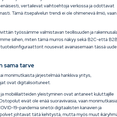
senäisesti, vertailevat vaihtoehtoja verkossa ja odottavat
masti. Tämä itsepalvelun trendi ei ole ohimenevä ilmiö, vaan
vittäin työssämme valmistavan teollisuuden ja rakennusal
dumme siihen, miten tämä murros näkyy sekä B2C-että B2
ten tuotekonfiguraattorit nousevat avainasemaan tässä uud
 on sama tarve
ai monimutkaista järjestelmää hankkiva yritys,
at ovat digitalisoituneet.
a mobiililaitteiden yleistyminen ovat antaneet kuluttajille
topolut eivät ole enää suoraviivaisia, vaan monimutkaisi
i COVID-19-pandemia sinetöi digitaalisten kanavien ja
polvet johtavat tätä kehitystä, mutta myös muut ikäryhm