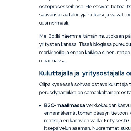
ostoprosesseihinsa. He etsivät tietoa it
saavansa räätälöityjä ratkaisuja vaivatto
uusi normaali.
Me i3d::llä näemme tämän muutoksen päi
yritysten kanssa. Tässä blogissa pureu
markkinoilla ja ennen kaikkea siihen, mi
maailmassa.
Kuluttajalla ja yritysostajalla
Olipa kyseessä sohvaa ostava kuluttaja t
perusdynamiikka on samankaltainen: ostaj
B2C-maailmassa
verkkokaupan kasvu j
ennennäkemättömän pääsyn tietoon. Os
matkoja eri kanavien välillä. Erityisest
itsepalvelun aseman. Nuoremmat suku