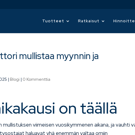
Tuotteet
Ratkaisut
Hinnoitte
tori mullistaa myynnin ja
2025
|
Blogi
|
0 Kommenttia
ikakausi on täällä
mullistuksen viimeisen vuosikymmenen aikana, ja vauhti v
yritysostajat haluavat yhä enemmän valtaa omiin