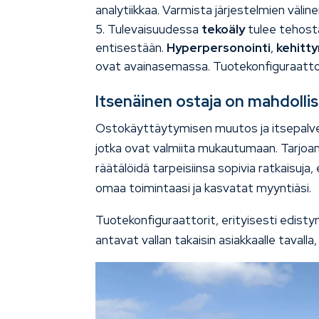
analytiikkaa. Varmista järjestelmien väline
Tulevaisuudessa
tekoäly
tulee tehost
entisestään.
Hyperpersonointi
,
kehitty
ovat avainasemassa. Tuotekonfiguraattor
Itsenäinen ostaja on mahdolli
Ostokäyttäytymisen muutos ja itsepalvelu
jotka ovat valmiita mukautumaan. Tarjoamall
räätälöidä tarpeisiinsa sopivia ratkaisu
omaa toimintaasi ja kasvatat myyntiäsi.
Tuotekonfiguraattorit, erityisesti edist
antavat vallan takaisin asiakkaalle tavalla