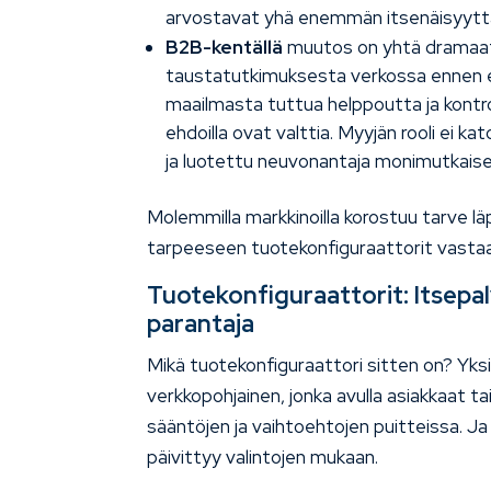
arvostavat yhä enemmän itsenäisyytt
B2B-kentällä
muutos on yhtä dramaatt
taustatutkimuksesta verkossa ennen 
maailmasta tuttua helppoutta ja kontrol
ehdoilla ovat valttia. Myyjän rooli ei k
ja luotettu neuvonantaja monimutkais
Molemmilla markkinoilla korostuu tarve l
tarpeeseen tuotekonfiguraattorit vasta
Tuotekonfiguraattorit: Itsepa
parantaja
Mikä tuotekonfiguraattori sitten on? Yks
verkkopohjainen, jonka avulla asiakkaat ta
sääntöjen ja vaihtoehtojen puitteissa. Ja 
päivittyy valintojen mukaan.