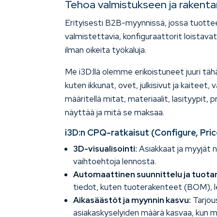
Tehoa valmistukseen ja rakent
Erityisesti B2B-myynnissä, jossa tuotteet
valmistettavia, konfiguraattorit loistavat.
ilman oikeita työkaluja.
Me i3D:llä olemme erikoistuneet juuri tä
kuten ikkunat, ovet, julkisivut ja kaiteet,
määritellä mitat, materiaalit, lasityypit, p
näyttää ja mitä se maksaa.
i3D:n CPQ-ratkaisut
(Configure, Pri
3D-visualisointi:
Asiakkaat ja myyjät nä
vaihtoehtoja lennosta.
Automaattinen suunnittelu ja tuot
tiedot, kuten tuoterakenteet (BOM), l
Aikasäästöt ja myynnin kasvu:
Tarjou
asiakaskyselyiden määrä kasvaa, kun m