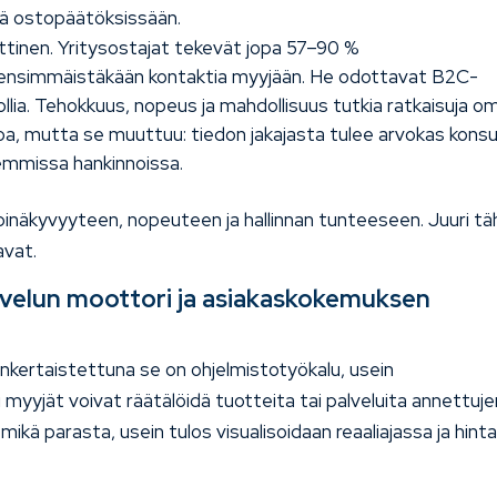
ä ostopäätöksissään.
inen. Yritysostajat tekevät jopa 57–90 %
ensimmäistäkään kontaktia myyjään. He odottavat B2C-
lia. Tehokkuus, nopeus ja mahdollisuus tutkia ratkaisuja omi
atoa, mutta se muuttuu: tiedon jakajasta tulee arvokas konsu
emmissa hankinnoissa.
äpinäkyvyyteen, nopeuteen ja hallinnan tunteeseen. Juuri t
avat.
lvelun moottori ja asiakaskokemuksen
inkertaistettuna se on ohjelmistotyökalu, usein
i myyjät voivat räätälöidä tuotteita tai palveluita annettuj
mikä parasta, usein tulos visualisoidaan reaaliajassa ja hinta