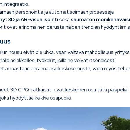
n integraatio.
amaan personointia ja automatisoimaan prosesseja
nyt 3D ja AR-visualisointi
sekä
saumaton monikanavais
it ovat erinomainen perusta näiden trendien hyödyntämise
suus
n nousu eivät ole uhka, vaan valtava mahdollisuus yrityksil
a asiakkaillesi työkalut, joilla he voivat itsenäisesti
ja, et ainoastaan paranna asiakaskokemusta, vaan myös teho
yneet 3D CPQ-ratkaisut, ovat keskeinen osa tätä palapeliä.
, joka hyödyttää kaikkia osapuolia.