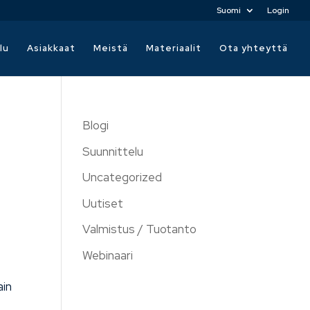
Suomi
Login
lu
Asiakkaat
Meistä
Materiaalit
Ota yhteyttä
Blogi
Suunnittelu
Uncategorized
Uutiset
Valmistus / Tuotanto
Webinaari
ain