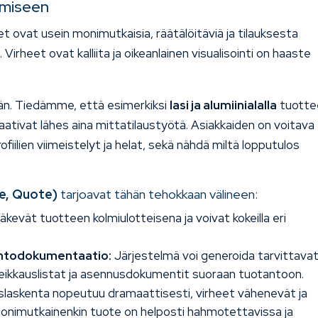
amiseen
 ovat usein monimutkaisia, räätälöitäviä ja tilauksesta
 Virheet ovat kalliita ja oikeanlainen visualisointi on haaste
hän. Tiedämme, että esimerkiksi
lasi ja alumiinialalla
tuotte
 vaativat lähes aina mittatilaustyötä. Asiakkaiden on voitava
rofiilien viimeistelyt ja helat, sekä nähdä miltä lopputulos
ce, Quote)
tarjoavat tähän tehokkaan välineen:
kevät tuotteen kolmiulotteisena ja voivat kokeilla eri
antodokumentaatio:
Järjestelmä voi generoida tarvittava
eikkauslistat ja asennusdokumentit suoraan tuotantoon.
slaskenta nopeutuu dramaattisesti, virheet vähenevät ja
onimutkainenkin tuote on helposti hahmotettavissa ja