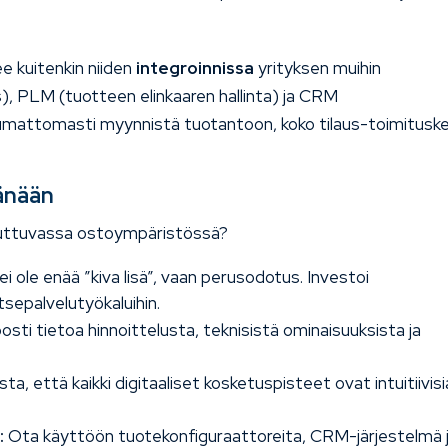
ee kuitenkin niiden
integroinnissa
yrityksen muihin
s), PLM (tuotteen elinkaaren hallinta) ja CRM
saumattomasti myynnistä tuotantoon, koko tilaus-toimituske
änään
uuttuvassa ostoympäristössä?
i ole enää ”kiva lisä”, vaan perusodotus. Investoi
itsepalvelutyökaluihin.
osti tietoa hinnoittelusta, teknisistä ominaisuuksista ja
ta, että kaikki digitaaliset kosketuspisteet ovat intuitiivisi
:
Ota käyttöön tuotekonfiguraattoreita, CRM-järjestelmä 