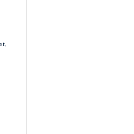
et,
t