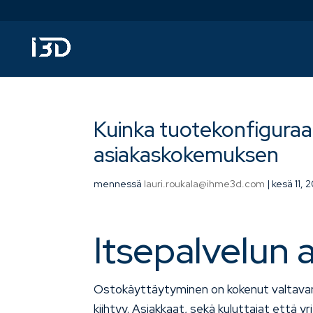
Kuinka tuotekonfiguraat
asiakaskokemuksen
mennessä
lauri.roukala@ihme3d.com
|
kesä 11, 
Itsepalvelun a
Ostokäyttäytyminen on kokenut valtavan 
kiihtyy. Asiakkaat, sekä kuluttajat että 