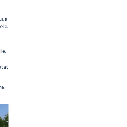
uus
lle.
le,
stat
 Ne