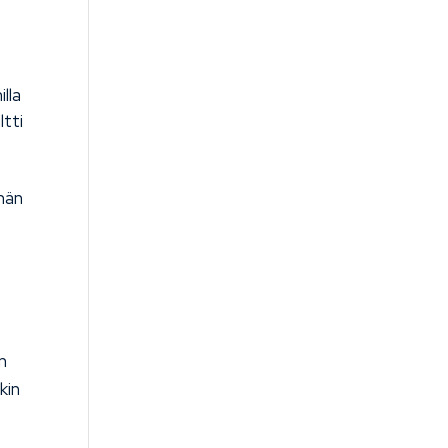
lla
ltti
ähän
en
kin