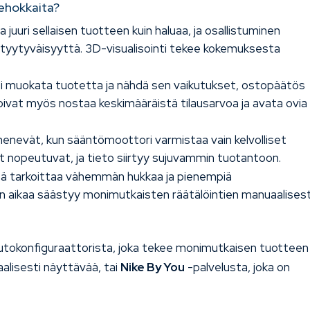
tehokkaita?
 juuri sellaisen tuotteen kuin haluaa, ja osallistuminen
ää tyytyväisyyttä. 3D-visualisointi tekee kokemuksesta
ti muokata tuotetta ja nähdä sen vaikutukset, ostopäätös
ivat myös nostaa keskimääräistä tilausarvoa ja avata ovia
enevät, kun sääntömoottori varmistaa vain kelvolliset
sit nopeutuvat, ja tieto siirtyy sujuvammin tuotantoon.
ä tarkoittaa vähemmän hukkaa ja pienempiä
n aikaa säästyy monimutkaisten räätälöintien manuaalises
tokonfiguraattorista, joka tekee monimutkaisen tuotteen
aalisesti näyttävää, tai
Nike By You
-palvelusta, joka on